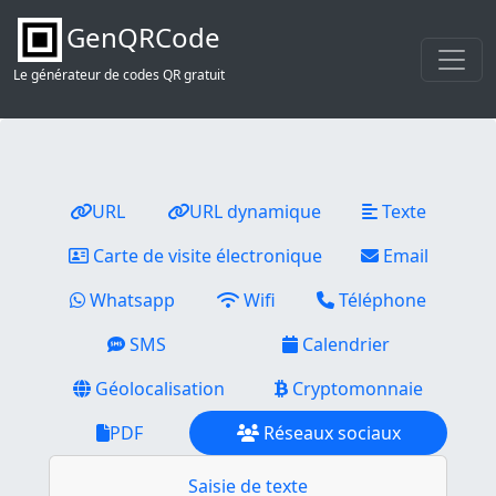
GenQRCode
Le générateur de codes QR gratuit
URL
URL dynamique
Texte
Carte de visite électronique
Email
Whatsapp
Wifi
Téléphone
SMS
Calendrier
Géolocalisation
Cryptomonnaie
PDF
Réseaux sociaux
Saisie de texte