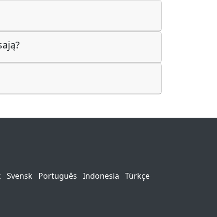
sają?
k
Svensk
Português
Indonesia
Türkçe