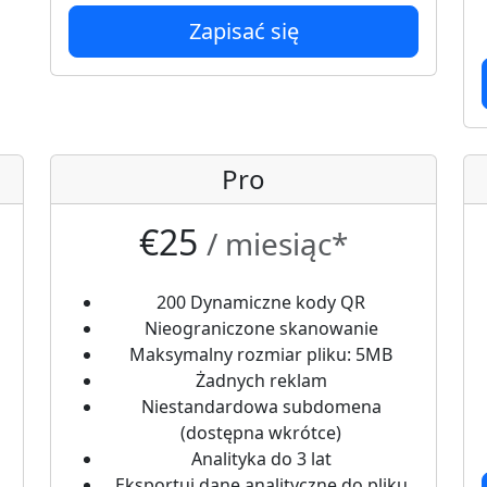
Zapisać się
Pro
€25
/ miesiąc*
200 Dynamiczne kody QR
Nieograniczone skanowanie
Maksymalny rozmiar pliku: 5MB
Żadnych reklam
Niestandardowa subdomena
(dostępna wkrótce)
Analityka do 3 lat
Eksportuj dane analityczne do pliku