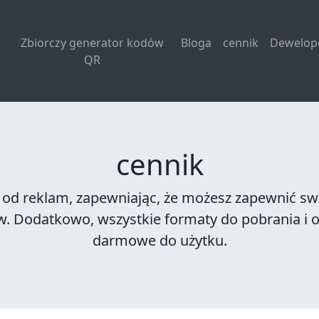
Zbiorczy generator kodów
Bloga
cennik
Dewelop
QR
cennik
 od reklam, zapewniając, że możesz zapewnić s
 Dodatkowo, wszystkie formaty do pobrania i op
darmowe do użytku.