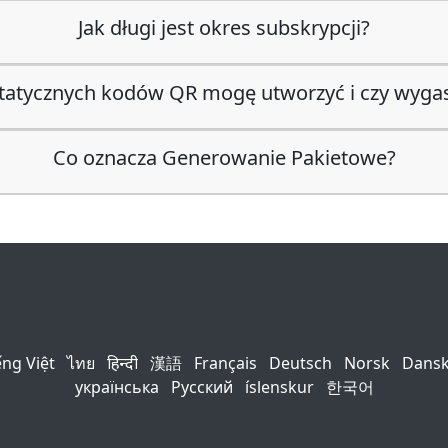
Jak długi jest okres subskrypcji?
statycznych kodów QR mogę utworzyć i czy wyga
Co oznacza Generowanie Pakietowe?
ếng Việt
ไทย
हिन्दी
漢語
Français
Deutsch
Norsk
Dans
українська
Русский
íslenskur
한국어