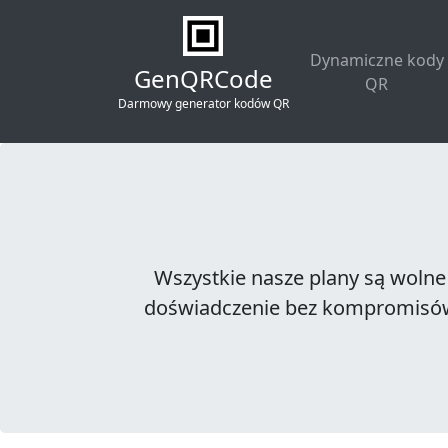
Dynamiczne kody
GenQRCode
QR
Darmowy generator kodów QR
Wszystkie nasze plany są wolne
doświadczenie bez kompromisów.