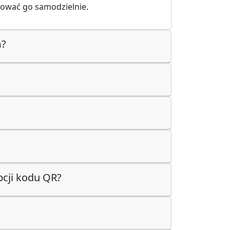
tować go samodzielnie.
m?
pcji kodu QR?