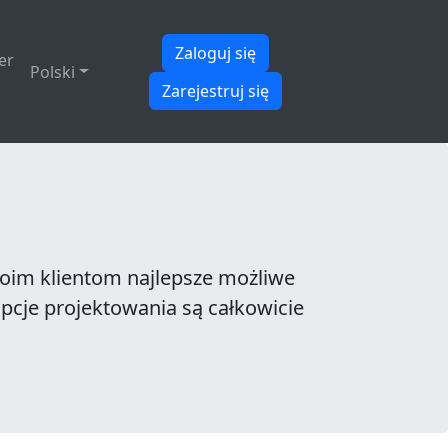
Zaloguj się
er
Polski
Zarejestruj się
woim klientom najlepsze możliwe
cje projektowania są całkowicie