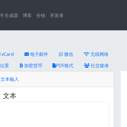
QR 生成器
博客
价钱
开发者
vCard
电子邮件
微信
无线网络
理位置
加密货币
PDF格式
社交媒体
文本输入
文本