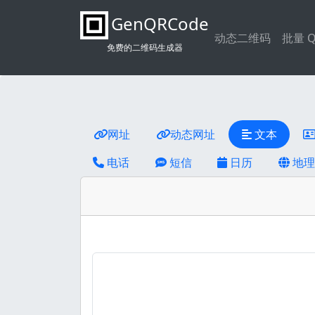
GenQRCode
动态二维码
批量 
免费的二维码生成器
网址
动态网址
文本
电话
短信
日历
地