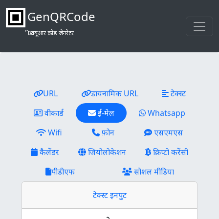
GenQRCode
फ्री क्यूआर कोड जेनरेटर
URL
डायनामिक URL
टेक्स्ट
वीकार्ड
ई-मेल
Whatsapp
Wifi
फ़ोन
एसएमएस
कैलेंडर
जियोलोकेशन
क्रिप्टो करेंसी
पीडीएफ
सोशल मीडिया
टेक्स्ट इनपुट