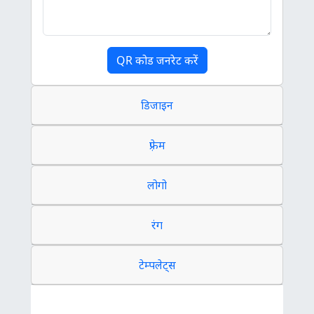
QR कोड जनरेट करें
डिजाइन
फ़्रेम
लोगो
रंग
टेम्पलेट्स