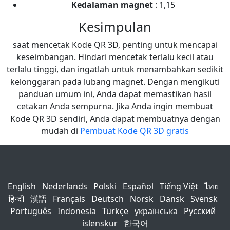
Kedalaman magnet
: 1,15
Kesimpulan
saat mencetak Kode QR 3D, penting untuk mencapai
keseimbangan. Hindari mencetak terlalu kecil atau
terlalu tinggi, dan ingatlah untuk menambahkan sedikit
kelonggaran pada lubang magnet. Dengan mengikuti
panduan umum ini, Anda dapat memastikan hasil
cetakan Anda sempurna. Jika Anda ingin membuat
Kode QR 3D sendiri, Anda dapat membuatnya dengan
mudah di
Pembuat Kode QR 3D gratis
English
Nederlands
Polski
Español
Tiếng Việt
ไทย
हिन्दी
漢語
Français
Deutsch
Norsk
Dansk
Svensk
Português
Indonesia
Türkçe
українська
Русский
íslenskur
한국어