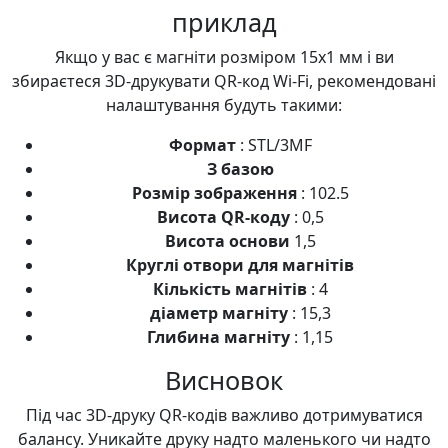
приклад
Якщо у вас є магніти розміром 15x1 мм і ви
збираєтеся 3D-друкувати QR-код Wi-Fi, рекомендовані
налаштування будуть такими:
Формат
: STL/3MF
З базою
Розмір зображення
: 102.5
Висота QR-коду
: 0,5
Висота основи
1,5
Круглі отвори для магнітів
Кількість магнітів
: 4
діаметр магніту
: 15,3
Глибина магніту
: 1,15
Висновок
Під час 3D-друку QR-кодів важливо дотримуватися
балансу. Уникайте друку надто маленького чи надто