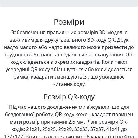
Розміри
Забезпечення правильних розмірів 3D-моделі є
важливим для друку ідеального 3D-коду QR. Друк
надто малого або надто великого може призвести до
труднощів або навіть невдачі під час сканування. QR-
код складається з окремих квадратів. Коли текст
усередині QR-коду збільшується або коли додається
рамка, квадрати зменшуються, що ускладнює
читання коду.
Розмір QR-коду
Під час нашого дослідження ми з’ясували, що для
бездоганної роботи QR-коду кожен квадрат повинен
мати розмір принаймні 2,5 мм. Різні розміри QR-
кодів: 21x21, 25x25, 29x29, 33x33, 37x37, 41x41 до
177x177. Всього в основу входить 8 квадратів (по 4 на