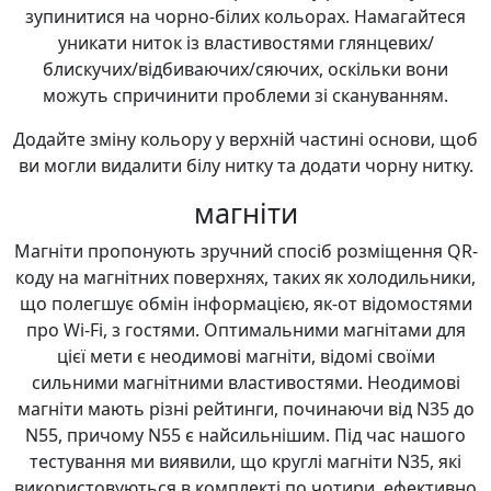
зупинитися на чорно-білих кольорах. Намагайтеся
уникати ниток із властивостями глянцевих/
блискучих/відбиваючих/сяючих, оскільки вони
можуть спричинити проблеми зі скануванням.
Додайте зміну кольору у верхній частині основи, щоб
ви могли видалити білу нитку та додати чорну нитку.
магніти
Магніти пропонують зручний спосіб розміщення QR-
коду на магнітних поверхнях, таких як холодильники,
що полегшує обмін інформацією, як-от відомостями
про Wi-Fi, з гостями. Оптимальними магнітами для
цієї мети є неодимові магніти, відомі своїми
сильними магнітними властивостями. Неодимові
магніти мають різні рейтинги, починаючи від N35 до
N55, причому N55 є найсильнішим. Під час нашого
тестування ми виявили, що круглі магніти N35, які
використовуються в комплекті по чотири, ефективно