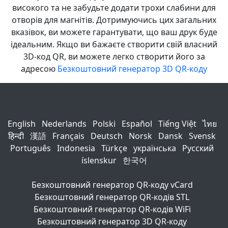
високого та не забудьте додати трохи слабини для
отворів для магнітів. Дотримуючись цих загальних
вказівок, ви можете гарантувати, що ваш друк буде
ідеальним. Якщо ви бажаєте створити свій власний
3D-код QR, ви можете легко створити його за
адресою
Безкоштовний генератор 3D QR-коду
English
Nederlands
Polski
Español
Tiếng Việt
ไทย
हिन्दी
漢語
Français
Deutsch
Norsk
Dansk
Svensk
Português
Indonesia
Türkçe
українська
Русский
íslenskur
한국어
Безкоштовний генератор QR-коду vCard
Безкоштовний генератор QR-кодів STL
Безкоштовний генератор QR-кодів WiFi
Безкоштовний генератор 3D QR-коду