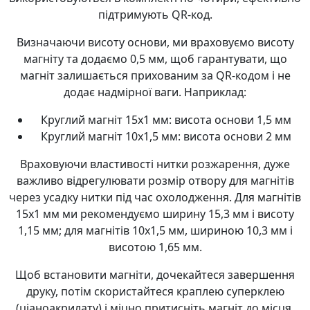
підтримують QR-код.
Визначаючи висоту основи, ми враховуємо висоту
магніту та додаємо 0,5 мм, щоб гарантувати, що
магніт залишається прихованим за QR-кодом і не
додає надмірної ваги. Наприклад:
Круглий магніт 15х1 мм: висота основи 1,5 мм
Круглий магніт 10х1,5 мм: висота основи 2 мм
Враховуючи властивості нитки розжарення, дуже
важливо відрегулювати розмір отвору для магнітів
через усадку нитки під час охолодження. Для магнітів
15x1 мм ми рекомендуємо ширину 15,3 мм і висоту
1,15 мм; для магнітів 10x1,5 мм, шириною 10,3 мм і
висотою 1,65 мм.
Щоб встановити магніти, дочекайтеся завершення
друку, потім скористайтеся краплею суперклею
(ціаноакрилату) і міцно притисніть магніт до місця.