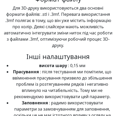
Для 3D-друку використовуються два основні
формати файлів: .stl і .3mf. Перевага використання
.3mf полягає в тому, що він уже містить інформацію
про колір. Деякі слайсери мають можливість
автоматично інтегрувати зміни ниток під час роботи
з файлами .3mf, оптимізуючи робочий процес 3D-
друку.
Інші налаштування
висота шару
: 0,15 мм
Прасування
: після тестування ми помітили, що
ввімкнення прасування призвело до збільшення
проблем із розтягуванням рядків і негативно
вплинуло на читабельність. Тому ми не
рекомендуємо використовувати цей параметр.
Заповнення
: радимо використовувати
параметри за замовчуванням для заповнення,
оскільки це не має істотного впливу з огляду на