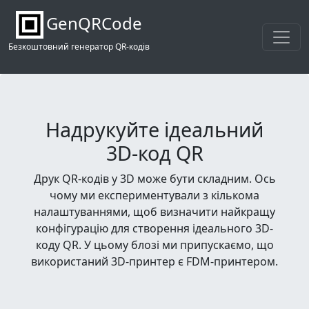
GenQRCode
Безкоштовний генератор QR-кодів
Надрукуйте ідеальний
3D-код QR
Друк QR-кодів у 3D може бути складним. Ось
чому ми експериментували з кількома
налаштуваннями, щоб визначити найкращу
конфігурацію для створення ідеального 3D-
коду QR. У цьому блозі ми припускаємо, що
використаний 3D-принтер є FDM-принтером.