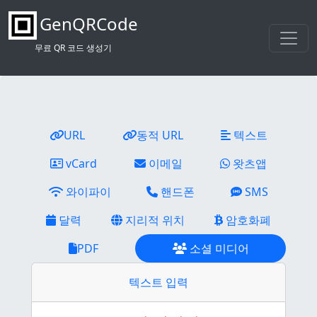
GenQRCode
무료 QR 코드 생성기
URL
동적 URL
텍스트
vCard
이메일
왓츠앱
와이파이
핸드폰
SMS
달력
지리적 위치
암호화폐
PDF
소셜 미디어
텍스트 입력