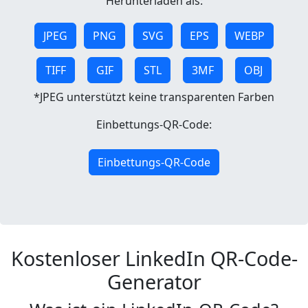
Herunterladen als:
JPEG
PNG
SVG
EPS
WEBP
TIFF
GIF
STL
3MF
OBJ
*JPEG unterstützt keine transparenten Farben
Einbettungs-QR-Code:
Einbettungs-QR-Code
Kostenloser LinkedIn QR-Code-
Generator