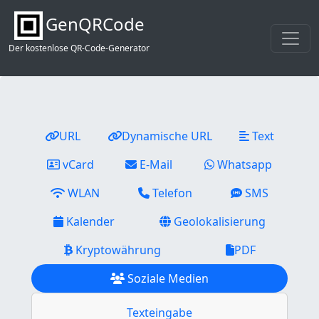
GenQRCode
Der kostenlose QR-Code-Generator
URL
Dynamische URL
Text
vCard
E-Mail
Whatsapp
WLAN
Telefon
SMS
Kalender
Geolokalisierung
Kryptowährung
PDF
Soziale Medien
Texteingabe