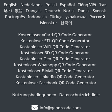
English
Nederlands
Polski
Español
Tiếng Việt
ไทย
हिन्दी
漢語
Français
Deutsch
Norsk
Dansk
Svensk
Português
Indonesia
Türkçe
українська
Русский
íslenskur
한국어
Kostenloser vCard-QR-Code-Generator
Kostenloser STL-QR-Code-Generator
Kostenloser WiFi-QR-Code-Generator
Kostenloser 3D-QR-Code-Generator
Kostenloser Geo-QR-Code-Generator
Kostenloser WhatsApp QR-Code-Generator
Kostenloser E-Mail-QR-Code-Generator
Kostenloser LinkedIn QR-Code-Generator
Kostenloser Facebook-QR-Code-Generator
Nutzungsbedingungen
Datenschutzrichtlinie
info@genqrcode.com