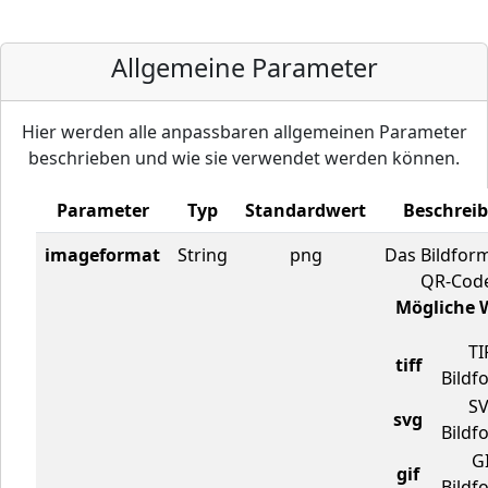
Allgemeine Parameter
Hier werden alle anpassbaren allgemeinen Parameter
beschrieben und wie sie verwendet werden können.
Parameter
Typ
Standardwert
Beschrei
imageformat
String
png
Das Bildfor
QR-Code
Mögliche 
TI
tiff
Bildf
SV
svg
Bildf
GI
gif
Bildf