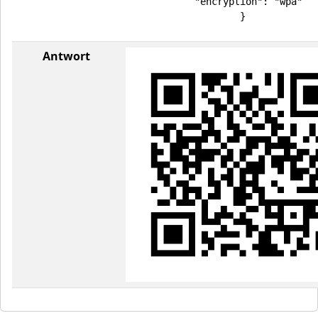
  "encryption": "wpa"

}
Antwort