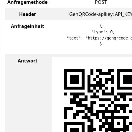
Anfragemethode
POST
Header
GenQRCode-apikey: API_KE
Anfrageinhalt
{

  "type": 0,

  "text": "https://genqrcode.c
}
Antwort