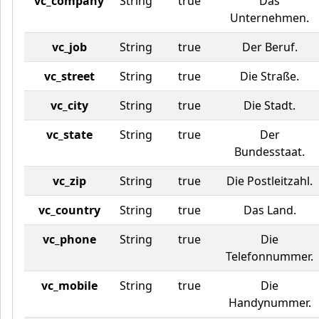
vc_company
String
true
Das
Unternehmen.
vc_job
String
true
Der Beruf.
vc_street
String
true
Die Straße.
vc_city
String
true
Die Stadt.
vc_state
String
true
Der
Bundesstaat.
vc_zip
String
true
Die Postleitzahl.
vc_country
String
true
Das Land.
vc_phone
String
true
Die
Telefonnummer.
vc_mobile
String
true
Die
Handynummer.