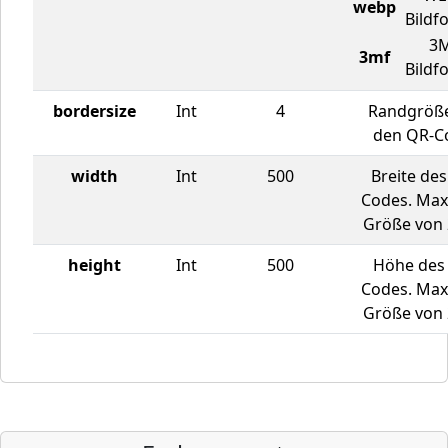
webp
Bildf
3M
3mf
Bildf
bordersize
Int
4
Randgröß
den QR-C
width
Int
500
Breite de
Codes. Max
Größe von 
height
Int
500
Höhe des
Codes. Max
Größe von 