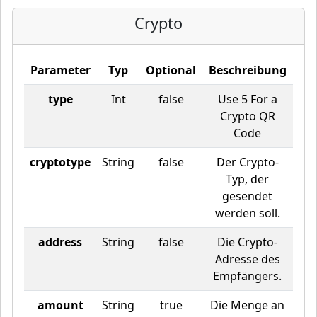
Crypto
Parameter
Typ
Optional
Beschreibung
type
Int
false
Use 5 For a
Crypto QR
Code
cryptotype
String
false
Der Crypto-
Typ, der
gesendet
werden soll.
address
String
false
Die Crypto-
Adresse des
Empfängers.
amount
String
true
Die Menge an