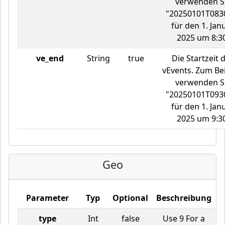
verwenden S
"20250101T083
für den 1. Jan
2025 um 8:30
ve_end
String
true
Die Startzeit 
vEvents. Zum Bei
verwenden S
"20250101T093
für den 1. Jan
2025 um 9:30
Geo
Parameter
Typ
Optional
Beschreibung
type
Int
false
Use 9 For a