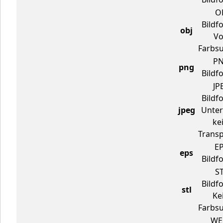
OB
Bildf
obj
Vo
Farbsu
PN
png
Bildf
JP
Bildf
jpeg
Unter
ke
Transp
EP
eps
Bildf
ST
Bildf
stl
Ke
Farbsu
WE