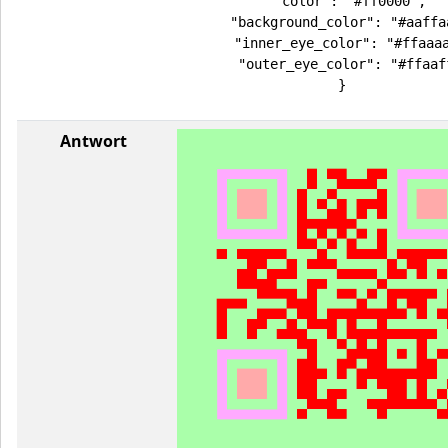
  "color": "#ff0000",

  "background_color": "#aaffaa
  "inner_eye_color": "#ffaaaa
  "outer_eye_color": "#ffaaff
}
Antwort