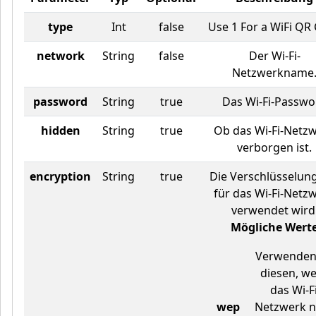
type
Int
false
Use 1 For a WiFi QR
network
String
false
Der Wi-Fi-
Netzwerkname
password
String
true
Das Wi-Fi-Passwor
hidden
String
true
Ob das Wi-Fi-Netz
verborgen ist.
encryption
String
true
Die Verschlüsselung
für das Wi-Fi-Netz
verwendet wird
Mögliche Wert
Verwenden
diesen, w
das Wi-Fi
wep
Netzwerk 