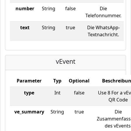
number
String
false
Die
Telefonnummer.
text
String
true
Die WhatsApp-
Textnachricht.
vEvent
Parameter
Typ
Optional
Beschreibu
type
Int
false
Use 8 For a vE
QR Code
ve_summary
String
true
Die
Zusammenfass
des vEvents