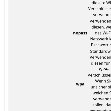
die alte W
Verschlüsse
verwende
Verwenden
diesen, w
nopass
das Wi-Fi
Netzwerk k
Passwort h
Standardwe
Verwenden
diesen für
WPA-
Verschlüsse
Wenn Si
wpa
unsicher s
welchen S
verwend
sollen, d
verwenden