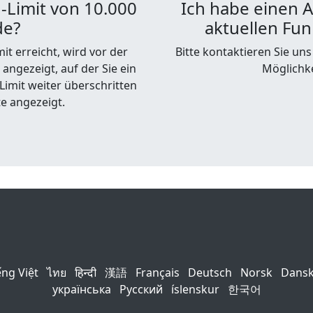
-Limit von 10.000
Ich habe einen 
de?
aktuellen Fun
t erreicht, wird vor der
Bitte kontaktieren Sie un
angezeigt, auf der Sie ein
Möglichk
imit weiter überschritten
te angezeigt.
ếng Việt
ไทย
हिन्दी
漢語
Français
Deutsch
Norsk
Dans
українська
Русский
íslenskur
한국어