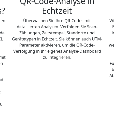
QR-Code-Analyse in
s?
Echtzeit
den
Überwachen Sie Ihre QR-Codes mit
Wi
detaillierten Analysen. Verfolgen Sie Scan-
ode
Zählungen, Zeitstempel, Standorte und
i
CL
Gerätetypen in Echtzeit. Sie können auch UTM-
Parameter aktivieren, um die QR-Code-
we
Verfolgung in Ihr eigenes Analyse-Dashboard
mit
zu integrieren.
en
Fu
b
Ab
nd
t
zu