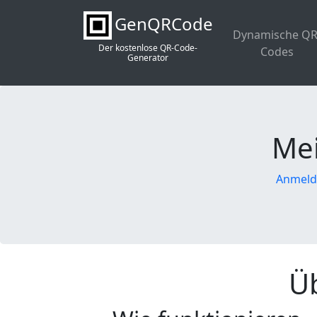
GenQRCode
Dynamische QR
Der kostenlose QR-Code-
Codes
Generator
Me
Anmeld
Ü