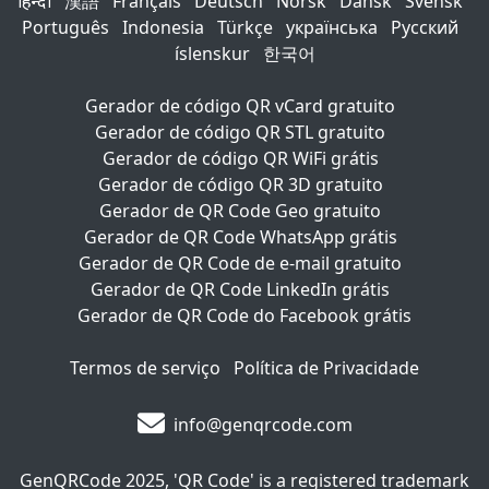
हिन्दी
漢語
Français
Deutsch
Norsk
Dansk
Svensk
Português
Indonesia
Türkçe
українська
Русский
íslenskur
한국어
Gerador de código QR vCard gratuito
Gerador de código QR STL gratuito
Gerador de código QR WiFi grátis
Gerador de código QR 3D gratuito
Gerador de QR Code Geo gratuito
Gerador de QR Code WhatsApp grátis
Gerador de QR Code de e-mail gratuito
Gerador de QR Code LinkedIn grátis
Gerador de QR Code do Facebook grátis
Termos de serviço
Política de Privacidade
info@genqrcode.com
GenQRCode
2025, 'QR Code' is a registered trademark