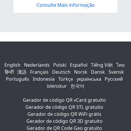
Consulte Mais informação
English
Nederlands
Polski
Español
Tiếng Việt
ไทย
हिन्दी
漢語
Français
Deutsch
Norsk
Dansk
Svensk
Português
Indonesia
Türkçe
українська
Русский
íslenskur
한국어
Gerador de código QR vCard gratuito
Gerador de código QR STL gratuito
Gerador de código QR WiFi grátis
Gerador de código QR 3D gratuito
Gerador de QR Code Geo gratuito