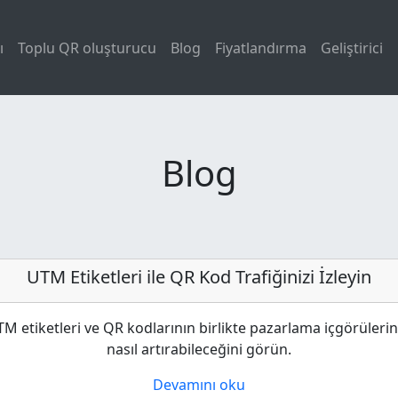
ı
Toplu QR oluşturucu
Blog
Fiyatlandırma
Geliştirici
Blog
UTM Etiketleri ile QR Kod Trafiğinizi İzleyin
M etiketleri ve QR kodlarının birlikte pazarlama içgörülerin
nasıl artırabileceğini görün.
Devamını oku