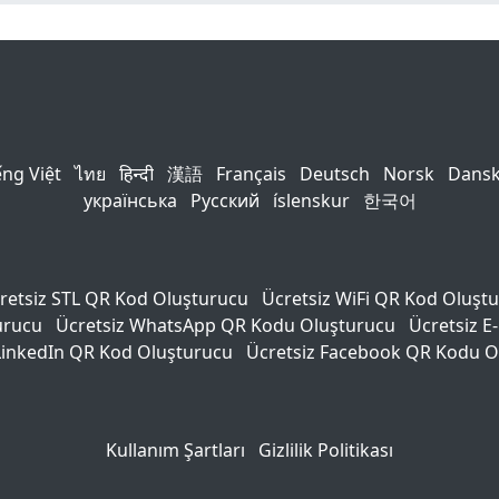
ếng Việt
ไทย
हिन्दी
漢語
Français
Deutsch
Norsk
Dans
українська
Русский
íslenskur
한국어
retsiz STL QR Kod Oluşturucu
Ücretsiz WiFi QR Kod Oluşt
urucu
Ücretsiz WhatsApp QR Kodu Oluşturucu
Ücretsiz E
LinkedIn QR Kod Oluşturucu
Ücretsiz Facebook QR Kodu O
Kullanım Şartları
Gizlilik Politikası