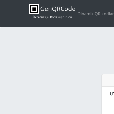
GenQRCode
Dinamik QR kodlar
Ücretsiz QR Kod Oluşturucu
UT