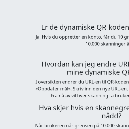
Er de dynamiske QR-kodene 
Ja! Hvis du oppretter en konto, får du 10 
10.000 skanninger år
Hvordan kan jeg endre URL-e
mine dynamiske Q
I oversikten endrer du URL-en til QR-koden 
«Oppdater mål». Skriv inn den nye URL-en, e
Fra nå av vil hver skanning ta bruker
Hva skjer hvis en skannegr
nådd?
Når brukeren når grensen på 10.000 skanni