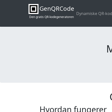
GenQRCode
Dynamiske QR-ko
Den gratis QR-kodegeneratoren
M
Hvordan fungerer