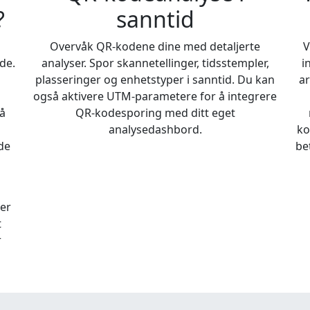
?
sanntid
Overvåk QR-kodene dine med detaljerte
V
de.
analyser. Spor skannetellinger, tidsstempler,
i
plasseringer og enhetstyper i sanntid. Du kan
ar
også aktivere UTM-parametere for å integrere
å
QR-kodesporing med ditt eget
analysedashbord.
ko
de
be
rer
t
r