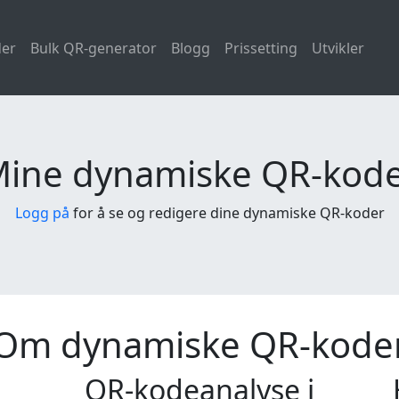
der
Bulk QR-generator
Blogg
Prissetting
Utvikler
ine dynamiske QR-kod
Logg på
for å se og redigere dine dynamiske QR-koder
Om dynamiske QR-kode
QR-kodeanalyse i