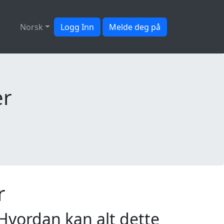
Norsk
Logg Inn
Melde deg på
er
r
Hvordan kan alt dette