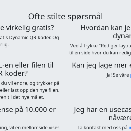
Ofte stilte spørsmål
virkelig gratis?
Hvordan kan je
dyna
gratis Dynamic QR-koder. Og
lig.
Ved å trykke "Rediger lay
til en side hvor du kan red
n eller filen til
Kan jeg lage mer
R-koder?
Ja! Se våre
du vil endre, og trykker på
ller last opp den nye filen.
en til det nye målet.
ense på 10.000 er
Jeg har en useca
nåvær
ng, vil en mellomside vises
Ta kontakt med oss på