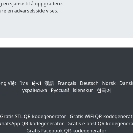
g en sjanse til å oppgradere.
are en advarselsside vises.
ếng Việt
ไทย
हिन्दी
漢語
Français
Deutsch
Norsk
Dans
українська
Русский
íslenskur
한국어
Gratis STL QR-kodegenerator
Gratis WiFi QR-kodegenerat
 WhatsApp QR-kodegenerator
Gratis e-post QR-kodegenera
Gratis Facebook QR-kodegenerator