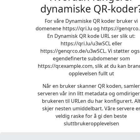
dynamiske QR-koder
For våre Dynamiske QR koder bruker vi
domenene https://qri.lu og https://genqrco.
En Dynamisk QR kode URL ser slik ut:
https://qri.lu/u3wSCL eller
https://genqrco.de/u3wSCL. Vi støtter ogs
egendefinerte subdomener som
https://qr.example.com, slik at du kan bran
opplevelsen fullt ut
Når en bruker skanner QR koden, samler
serveren vår inn litt metadata og omdirige
brukeren til URLen du har konfigurert. Al
skjer nesten umiddelbart. Våre servere e
veldig raske for å gi den beste
sluttbrukeropplevelsen