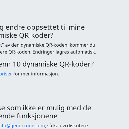
g endre oppsettet til mine
miske QR-koder?
out" av den dynamiske QR-koden, kommer du
igere QR-koden. Endringer lagres automatisk.
 enn 10 dynamiske QR-koder?
priser
for mer informasjon.
se som ikke er mulig med de
ende funksjonene
info@genqrcode.com
, så kan vi diskutere