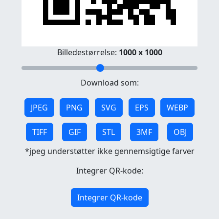
Billedestørrelse:
1000 x 1000
Download som:
JPEG
PNG
SVG
EPS
WEBP
TIFF
GIF
STL
3MF
OBJ
*jpeg understøtter ikke gennemsigtige farver
Integrer QR-kode:
Integrer QR-kode