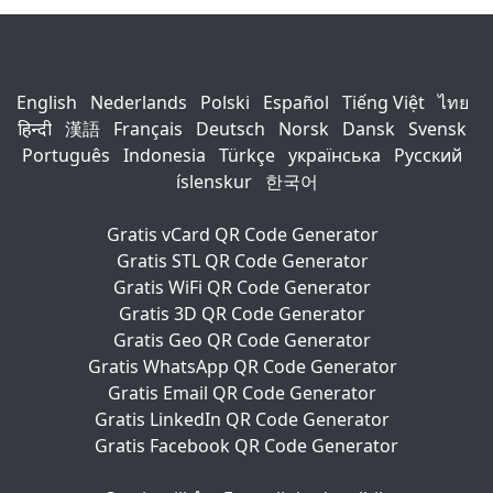
English
Nederlands
Polski
Español
Tiếng Việt
ไทย
हिन्दी
漢語
Français
Deutsch
Norsk
Dansk
Svensk
Português
Indonesia
Türkçe
українська
Русский
íslenskur
한국어
Gratis vCard QR Code Generator
Gratis STL QR Code Generator
Gratis WiFi QR Code Generator
Gratis 3D QR Code Generator
Gratis Geo QR Code Generator
Gratis WhatsApp QR Code Generator
Gratis Email QR Code Generator
Gratis LinkedIn QR Code Generator
Gratis Facebook QR Code Generator