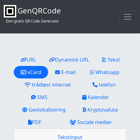
GenQRCode
Den gratis QR Code Generator
URL
Dynamisk URL
Tekst
vCard
E-mail
Whatsapp
trådløst internet
telefon
SMS
Kalender
Geolokalisering
Kryptovaluta
PDF
Sociale medier
Tekstinput