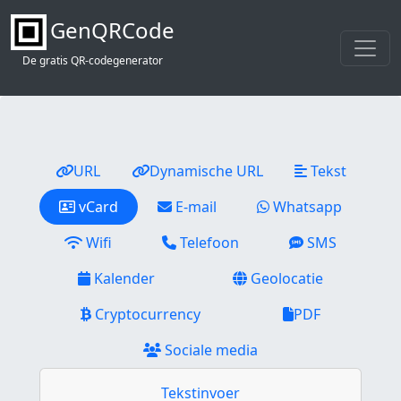
GenQRCode
De gratis QR-codegenerator
URL
Dynamische URL
Tekst
vCard
E-mail
Whatsapp
Wifi
Telefoon
SMS
Kalender
Geolocatie
Cryptocurrency
PDF
Sociale media
Tekstinvoer