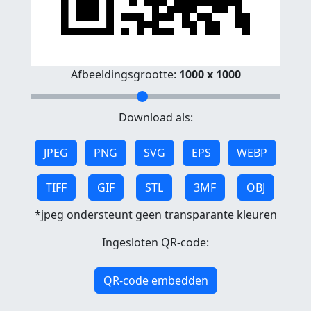
Afbeeldingsgrootte:
1000 x 1000
Download als:
JPEG
PNG
SVG
EPS
WEBP
TIFF
GIF
STL
3MF
OBJ
*jpeg ondersteunt geen transparante kleuren
Ingesloten QR-code:
QR-code embedden