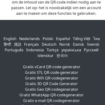
om de inhoud van de QR-code indien nodig aan te
passen. Let op: het is noodzakelijk om een account
aan te maken om deze functies te gebruiken.
English
Nederlands
Polski
Español
Tiếng Việt
ไทย
हिन्दी
漢語
Français
Deutsch
Norsk
Dansk
Svensk
Português
Indonesia
Türkçe
українська
Русский
íslenskur
한국어
Gratis vCard QR-code-generator
Gratis STL QR-code-generator
Gratis WiFi QR-codegenerator
Gratis 3D QR Code Generator
Gratis Geo QR-codegenerator
Gratis WhatsApp QR-codegenerator
Gratis e-mail QR-codegenerator