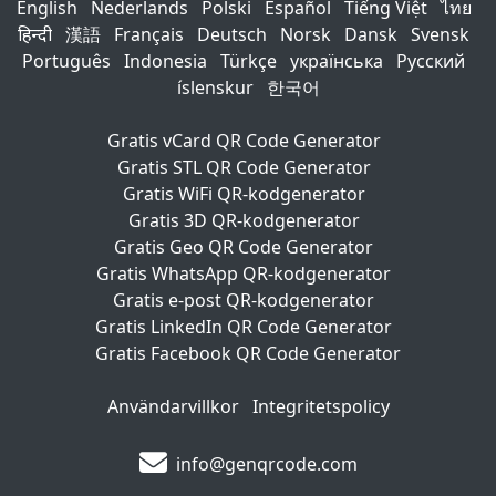
English
Nederlands
Polski
Español
Tiếng Việt
ไทย
हिन्दी
漢語
Français
Deutsch
Norsk
Dansk
Svensk
Português
Indonesia
Türkçe
українська
Русский
íslenskur
한국어
Gratis vCard QR Code Generator
Gratis STL QR Code Generator
Gratis WiFi QR-kodgenerator
Gratis 3D QR-kodgenerator
Gratis Geo QR Code Generator
Gratis WhatsApp QR-kodgenerator
Gratis e-post QR-kodgenerator
Gratis LinkedIn QR Code Generator
Gratis Facebook QR Code Generator
Användarvillkor
Integritetspolicy
info@genqrcode.com