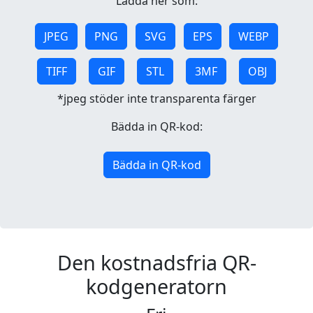
Ladda ner som:
JPEG
PNG
SVG
EPS
WEBP
TIFF
GIF
STL
3MF
OBJ
*jpeg stöder inte transparenta färger
Bädda in QR-kod:
Bädda in QR-kod
Den kostnadsfria QR-
kodgeneratorn