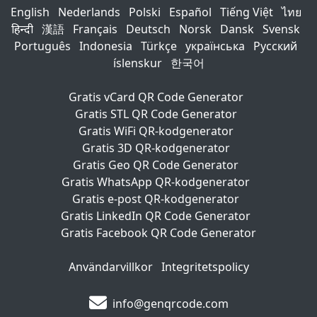
English
Nederlands
Polski
Español
Tiếng Việt
ไทย
हिन्दी
漢語
Français
Deutsch
Norsk
Dansk
Svensk
Português
Indonesia
Türkçe
українська
Русский
íslenskur
한국어
Gratis vCard QR Code Generator
Gratis STL QR Code Generator
Gratis WiFi QR-kodgenerator
Gratis 3D QR-kodgenerator
Gratis Geo QR Code Generator
Gratis WhatsApp QR-kodgenerator
Gratis e-post QR-kodgenerator
Gratis LinkedIn QR Code Generator
Gratis Facebook QR Code Generator
Användarvillkor
Integritetspolicy
info@genqrcode.com