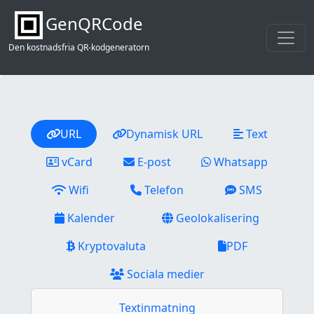
GenQRCode
Den kostnadsfria QR-kodgeneratorn
URL
Dynamisk URL
Text
vCard
E-post
Whatsapp
Wifi
Telefon
SMS
Kalender
Geolokalisering
Kryptovaluta
PDF
Sociala medier
Textinmatning