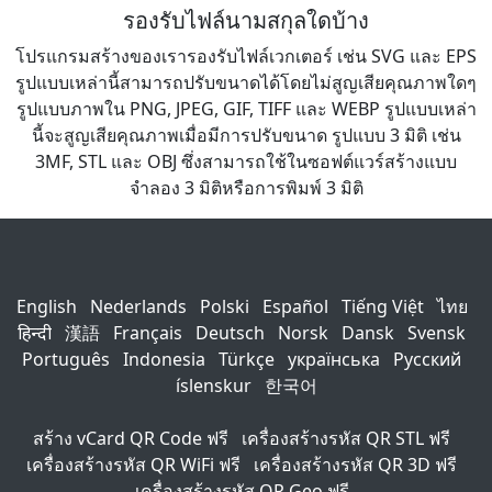
รองรับไฟล์นามสกุลใดบ้าง
โปรแกรมสร้างของเรารองรับไฟล์เวกเตอร์ เช่น SVG และ EPS
รูปแบบเหล่านี้สามารถปรับขนาดได้โดยไม่สูญเสียคุณภาพใดๆ
รูปแบบภาพใน PNG, JPEG, GIF, TIFF และ WEBP รูปแบบเหล่า
นี้จะสูญเสียคุณภาพเมื่อมีการปรับขนาด รูปแบบ 3 มิติ เช่น
3MF, STL และ OBJ ซึ่งสามารถใช้ในซอฟต์แวร์สร้างแบบ
จำลอง 3 มิติหรือการพิมพ์ 3 มิติ
English
Nederlands
Polski
Español
Tiếng Việt
ไทย
हिन्दी
漢語
Français
Deutsch
Norsk
Dansk
Svensk
Português
Indonesia
Türkçe
українська
Русский
íslenskur
한국어
สร้าง vCard QR Code ฟรี
เครื่องสร้างรหัส QR STL ฟรี
เครื่องสร้างรหัส QR WiFi ฟรี
เครื่องสร้างรหัส QR 3D ฟรี
เครื่องสร้างรหัส QR Geo ฟรี