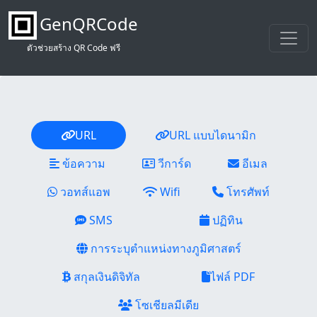
GenQRCode
ตัวช่วยสร้าง QR Code ฟรี
URL
URL แบบไดนามิก
ข้อความ
วีการ์ด
อีเมล
วอทส์แอพ
Wifi
โทรศัพท์
SMS
ปฏิทิน
การระบุตำแหน่งทางภูมิศาสตร์
สกุลเงินดิจิทัล
ไฟล์ PDF
โซเชียลมีเดีย