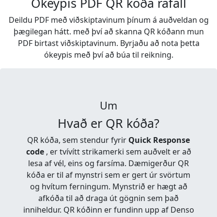
Ókeypis PDF QR kóða rafall
Deildu PDF með viðskiptavinum þínum á auðveldan og
þægilegan hátt. með því að skanna QR kóðann mun
PDF birtast viðskiptavinum. Byrjaðu að nota þetta
ókeypis með því að búa til reikning.
Um
Hvað er QR kóða?
QR kóða, sem stendur fyrir
Quick Response
code
, er tvívítt strikamerki sem auðvelt er að
lesa af vél, eins og farsíma. Dæmigerður QR
kóða er til af mynstri sem er gert úr svörtum
og hvítum ferningum. Mynstrið er hægt að
afkóða til að draga út gögnin sem það
inniheldur. QR kóðinn er fundinn upp af Denso