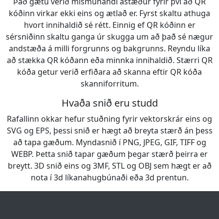
Það gætu verið mismunandi ástæður fyrir því að QR
kóðinn virkar ekki eins og ætlað er. Fyrst skaltu athuga
hvort innihaldið sé rétt. Einnig ef QR kóðinn er
sérsniðinn skaltu ganga úr skugga um að það sé nægur
andstæða á milli forgrunns og bakgrunns. Reyndu líka
að stækka QR kóðann eða minnka innihaldið. Stærri QR
kóða getur verið erfiðara að skanna eftir QR kóða
skanniforritum.
Hvaða snið eru studd
Rafallinn okkar hefur stuðning fyrir vektorskrár eins og
SVG og EPS, þessi snið er hægt að breyta stærð án þess
að tapa gæðum. Myndasnið í PNG, JPEG, GIF, TIFF og
WEBP. Þetta snið tapar gæðum þegar stærð þeirra er
breytt. 3D snið eins og 3MF, STL og OBJ sem hægt er að
nota í 3d líkanahugbúnaði eða 3d prentun.