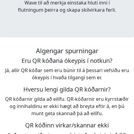
Wave til að merkja einstaka hluti inni í
flutningum þeirra og skapa skilvirkara ferli.
Algengar spurningar
Eru QR kóðana ókeypis í notkun?
Já, allir QR kóðar sem eru búnir til á þessari vefsíðu eru
ókeypis í hvaða tilgangi sem er.
Hversu lengi gilda QR kóðarnir?
QR kóðarnir gilda að eilífu. QR-kóðarnir eru kyrrstæðir
og innihaldinu er ekki hægt að breyta eftir á, en þú
munt geta skannað þá að eilífu.
QR kóðinn virkar/skannar ekki