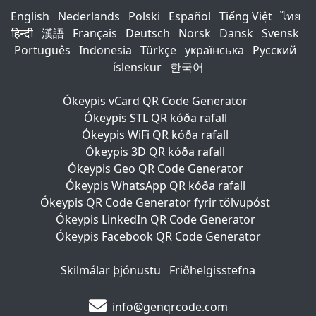
English
Nederlands
Polski
Español
Tiếng Việt
ไทย
हिन्दी
漢語
Français
Deutsch
Norsk
Dansk
Svensk
Português
Indonesia
Türkçe
українська
Русский
íslenskur
한국어
Ókeypis vCard QR Code Generator
Ókeypis STL QR kóða rafall
Ókeypis WiFi QR kóða rafall
Ókeypis 3D QR kóða rafall
Ókeypis Geo QR Code Generator
Ókeypis WhatsApp QR kóða rafall
Ókeypis QR Code Generator fyrir tölvupóst
Ókeypis LinkedIn QR Code Generator
Ókeypis Facebook QR Code Generator
Skilmálar þjónustu
Friðhelgisstefna
info@genqrcode.com