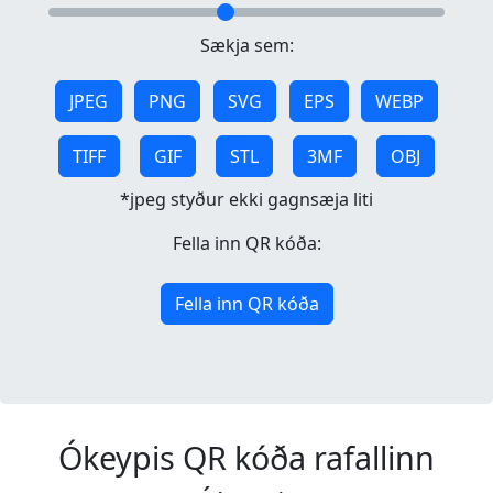
Sækja sem:
JPEG
PNG
SVG
EPS
WEBP
TIFF
GIF
STL
3MF
OBJ
*jpeg styður ekki gagnsæja liti
Fella inn QR kóða:
Fella inn QR kóða
Ókeypis QR kóða rafallinn