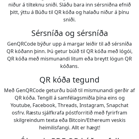
niður á tilteknu sniði. Sláðu bara inn sérsniðna efnið
þitt, ýttu á Búðu til QR kóða og halaðu niður á þínu
sniði.
Sérsníða og sérsníða
GenQRCode býður upp á margar leiðir til að sérsníða
QR kóðann þinn. Þú getur búið til QR kóða með lógói,
QR kóða með mismunandi litum eða breytt lögun QR
kóðans.
QR kóða tegund
Með GenQRCode geturðu búið til mismunandi gerðir af
QR kóða. Tengill á samfélagsmiðla þína eins og
Youtube, Facebook, Threads, Instagram, Snapchat
osfrv. Ræstu sjálfkrafa póstforritið með fyrirfram
skilgreindum texta eða Bitcoin/Ethereum veskis
heimilisfangi. Allt er hægt!