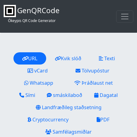
GenQRCode
Ókeypis QR Code Generator
URL
Kvik slóð
Texti
vCard
Tölvupóstur
Whatsapp
Þráðlaust net
Sími
smáskilaboð
Dagatal
Landfræðileg staðsetning
Cryptocurrency
PDF
Samfélagsmiðlar