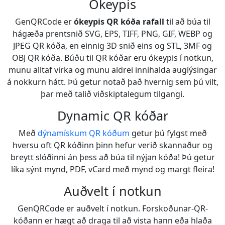
Ókeypis
GenQRCode er
ókeypis QR kóða rafall
til að búa til
hágæða prentsnið SVG, EPS, TIFF, PNG, GIF, WEBP og
JPEG QR kóða, en einnig 3D snið eins og STL, 3MF og
OBJ QR kóða. Búðu til QR kóðar eru ókeypis í notkun,
munu alltaf virka og munu aldrei innihalda auglýsingar
á nokkurn hátt. Þú getur notað það hvernig sem þú vilt,
þar með talið viðskiptalegum tilgangi.
Dynamic QR kóðar
Með
dýnamískum QR kóðum
getur þú fylgst með
hversu oft QR kóðinn þinn hefur verið skannaður og
breytt slóðinni án þess að búa til nýjan kóða! Þú getur
líka sýnt mynd, PDF, vCard með mynd og margt fleira!
Auðvelt í notkun
GenQRCode er auðvelt í notkun. Forskoðunar-QR-
kóðann er hægt að draga til að vista hann eða hlaða