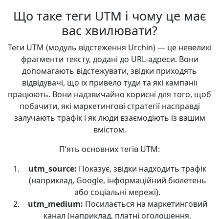
Що таке теги UTM і чому це має
вас хвилювати?
Теги UTM (модуль відстеження Urchin) — це невеликі
фрагменти тексту, додані до URL-адреси. Вони
допомагають відстежувати, звідки приходять
відвідувачі, що їх привело туди та які кампанії
працюють. Вони надзвичайно корисні для того, щоб
побачити, які маркетингові стратегії насправді
залучають трафік і як люди взаємодіють із вашим
вмістом.
П’ять основних тегів UTM:
utm_source:
Показує, звідки надходить трафік
(наприклад, Google, інформаційний бюлетень
або соціальні мережі).
utm_medium:
Посилається на маркетинговий
канал (наприклад, платні оголошення,