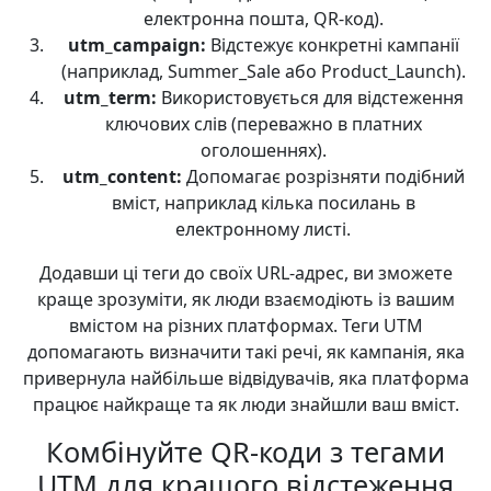
електронна пошта, QR-код).
utm_campaign:
Відстежує конкретні кампанії
(наприклад, Summer_Sale або Product_Launch).
utm_term:
Використовується для відстеження
ключових слів (переважно в платних
оголошеннях).
utm_content:
Допомагає розрізняти подібний
вміст, наприклад кілька посилань в
електронному листі.
Додавши ці теги до своїх URL-адрес, ви зможете
краще зрозуміти, як люди взаємодіють із вашим
вмістом на різних платформах. Теги UTM
допомагають визначити такі речі, як кампанія, яка
привернула найбільше відвідувачів, яка платформа
працює найкраще та як люди знайшли ваш вміст.
Комбінуйте QR-коди з тегами
UTM для кращого відстеження