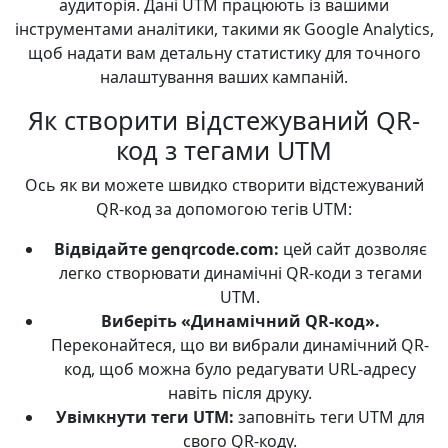
аудиторія. Дані UTM працюють із вашими
інструментами аналітики, такими як Google Analytics,
щоб надати вам детальну статистику для точного
налаштування ваших кампаній.
Як створити відстежуваний QR-
код з тегами UTM
Ось як ви можете швидко створити відстежуваний
QR-код за допомогою тегів UTM:
Відвідайте genqrcode.com:
цей сайт дозволяє
легко створювати динамічні QR-коди з тегами
UTM.
Виберіть «Динамічний QR-код».
Переконайтеся, що ви вибрали динамічний QR-
код, щоб можна було редагувати URL-адресу
навіть після друку.
Увімкнути теги UTM:
заповніть теги UTM для
свого QR-коду.