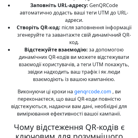
Заповніть URL-адресу:
GenQRCode
автоматично додасть ваші теги UTM до URL-
адреси.
Створіть QR-код:
після заповнення інформації
згенеруйте та завантажте свій динамічний QR-
код.
Відстежуйте взаємодію:
за допомогою
динамічних QR-кодів ви можете відстежувати
взаємодії користувачів, а теги UTM покажуть,
звідки надходить ваш трафік і як люди
взаємодіють із вашою кампанією.
Виконуючи ці кроки на
genqrcode.com
, ви
переконаєтеся, що ваші QR-коди повністю
відстежуються, надаючи вам дані, необхідні для
вимірювання ефективності вашої кампанії.
Чому відстеження QR-кодів є
ключовим для розумнішого