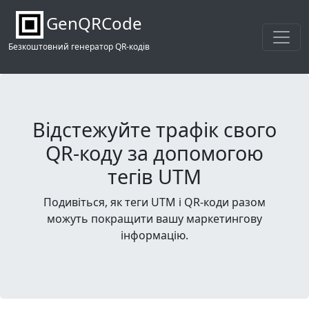
GenQRCode
Безкоштовний генератор QR-кодів
Відстежуйте трафік свого
QR-коду за допомогою
тегів UTM
Подивіться, як теги UTM і QR-коди разом
можуть покращити вашу маркетингову
інформацію.