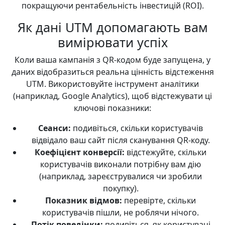
покращуючи рентабельність інвестицій (ROI).
Як дані UTM допомагають вам
вимірювати успіх
Коли ваша кампанія з QR-кодом буде запущена, у
даних відобразиться реальна цінність відстеження
UTM. Використовуйте інструмент аналітики
(наприклад, Google Analytics), щоб відстежувати ці
ключові показники:
Сеанси:
подивіться, скільки користувачів
відвідало ваш сайт після сканування QR-коду.
Коефіцієнт конверсії:
відстежуйте, скільки
користувачів виконали потрібну вам дію
(наприклад, зареєструвалися чи зробили
покупку).
Показник відмов:
перевірте, скільки
користувачів пішли, не роблячи нічого.
Потік поведінки:
подивіться, як користувачі