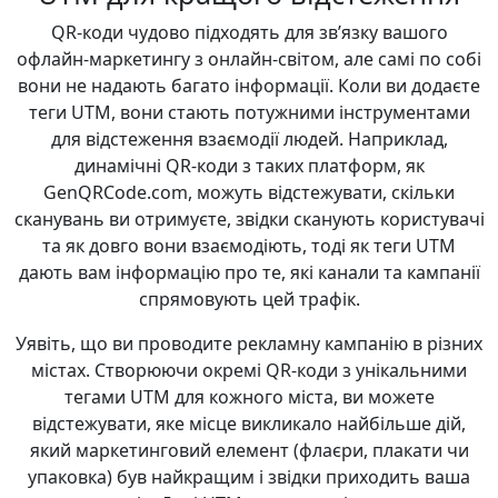
QR-коди чудово підходять для зв’язку вашого
офлайн-маркетингу з онлайн-світом, але самі по собі
вони не надають багато інформації. Коли ви додаєте
теги UTM, вони стають потужними інструментами
для відстеження взаємодії людей. Наприклад,
динамічні QR-коди з таких платформ, як
GenQRCode.com, можуть відстежувати, скільки
сканувань ви отримуєте, звідки сканують користувачі
та як довго вони взаємодіють, тоді як теги UTM
дають вам інформацію про те, які канали та кампанії
спрямовують цей трафік.
Уявіть, що ви проводите рекламну кампанію в різних
містах. Створюючи окремі QR-коди з унікальними
тегами UTM для кожного міста, ви можете
відстежувати, яке місце викликало найбільше дій,
який маркетинговий елемент (флаєри, плакати чи
упаковка) був найкращим і звідки приходить ваша