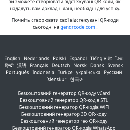
ви зможете створювати відстежувані QR-коди, які
нададуть вам докладні дані, необхідні для успіху.
Почніть створювати свої відстежувані QR-коди
сьогодні на
genqrcode.com
.
English
Nederlands
Polski
Español
Tiếng Việt
ไทย
हिन्दी
漢語
Français
Deutsch
Norsk
Dansk
Svensk
Português
Indonesia
Türkçe
українська
Русский
íslenskur
한국어
Безкоштовний генератор QR-коду vCard
Безкоштовний генератор QR-кодів STL
Безкоштовний генератор QR-кодів WiFi
Безкоштовний генератор 3D QR-коду
Безкоштовний генератор гео QR-коду
Безкоштовний генератор QR-кодів WhatsApp